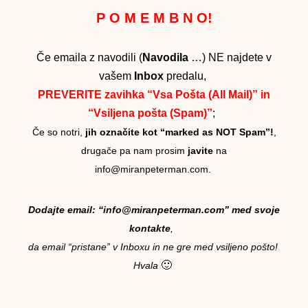
P O M E M B N O!
Če emaila z navodili (
Navodila
…) NE najdete v
vašem
Inbox
predalu,
PREVERITE zavihka “Vsa Pošta (All Mail)” in
“Vsiljena pošta (Spam)”
;
Če so notri,
jih označite kot “marked as NOT Spam”!
,
drugače pa nam prosim
javite
na
info@miranpeterman.com.
Dodajte email: “info@miranpeterman.com” med svoje
kontakte
,
da email “pristane” v Inboxu in ne gre med vsiljeno pošto!
🙂
Hvala